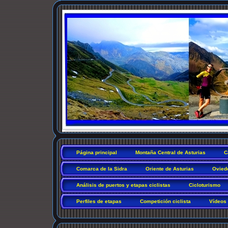
Página principal
Montaña Central de Asturias
C
Comarca de la Sidra
Oriente de Asturias
Ovied
Análisis de puertos y etapas ciclistas
Cicloturismo
Perfiles de etapas
Competición ciclista
Vídeos