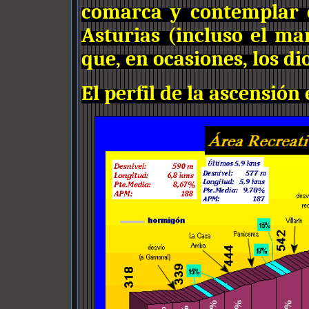
comarca y contemplar c
Asturias (incluso el ma
que, en ocasiones, los di
El perfil de la ascensión 