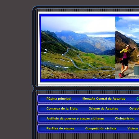
Página principal
Montaña Central de Asturias
C
Comarca de la Sidra
Oriente de Asturias
Ovied
Análisis de puertos y etapas ciclistas
Cicloturismo
Perfiles de etapas
Competición ciclista
Vídeos