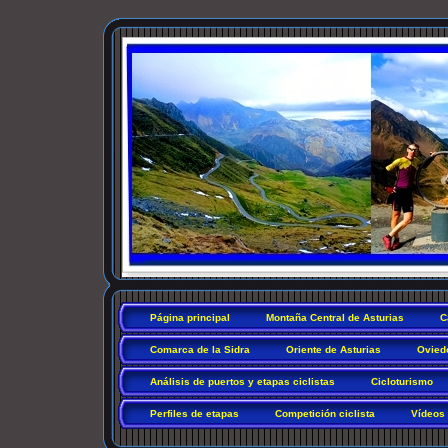
Página principal
Montaña Central de Asturias
C
Comarca de la Sidra
Oriente de Asturias
Ovied
Análisis de puertos y etapas ciclistas
Cicloturismo
Perfiles de etapas
Competición ciclista
Vídeos