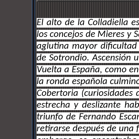
El alto de la Colladiella
los concejos de Mieres y S
aglutina mayor dificultad
de Sotrondio. Ascensión u
Vuelta a España, como en
la ronda española culminó 
Cobertoria (curiosidades 
estrecha y deslizante ha
triunfo de Fernando Escar
retirarse después de una fo