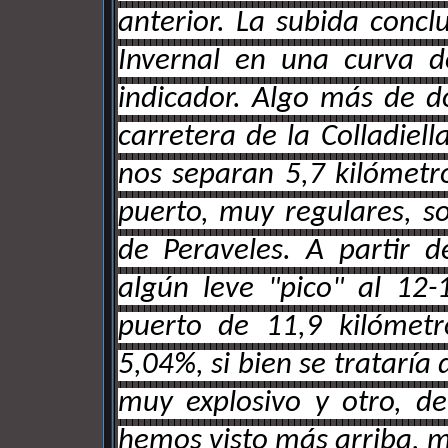
anterior. La subida concl
Invernal en una curva d
indicador. Algo más de d
carretera de la Colladie
nos separan 5,7 kilómetr
puerto, muy regulares, so
de Peraveles. A partir 
algún leve "pico" al 12
puerto de 11,9 kilómet
5,04%, si bien se trataría 
muy explosivo y otro, 
hemos visto más arriba, má