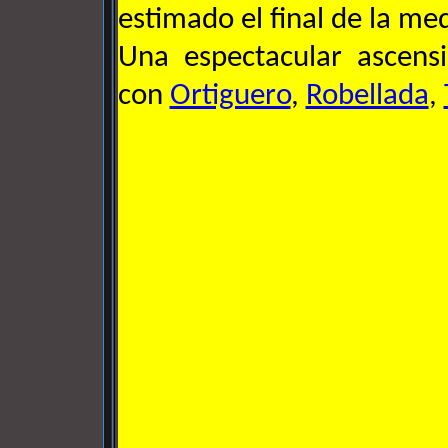
estimado el final de la med
Una espectacular ascens
con
Ortiguero
,
Robellada
,