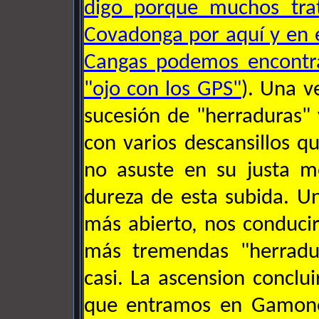
digo porque muchos trat
Covadonga por aquí y en
Cangas podemos encontra
"ojo con los GPS"
). Una v
sucesión de "herraduras" 
con varios descansillos 
no asuste en su justa m
dureza de esta subida. U
más abierto, nos conduci
más tremendas "herradu
casi. La ascension conclu
que entramos en Gamon