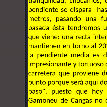
tranquilidad, chocamos,
pendiente se dispara ha
metros, pasando una fu
pasada ésta tendremos u
que viene: una recta int
mantienen en torno al 2
la pendiente media es d
impresionante y tortuoso 
carretera que proviene d
punto porque será aqui d
paso", puesto que hoy
Gamoneu de Cangas no cu