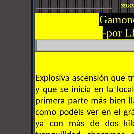
Gamone
-por L
Explosiva ascensión que tr
y que se inicia en la lo
primera parte más bien l
como podéis ver en el grá
ya con más de dos kiló