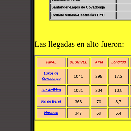
Santander-Lagos de Covadonga
Collado Villalba-Destilerías DYC
Las llegadas en alto fueron:
FINAL
DESNIVEL
APM
Longitud
Lagos de
1041
295
17,2
Covadonga
Luz Ardiden
1031
234
13,8
Pla de Beret
363
70
8,7
Naranco
347
69
5,4