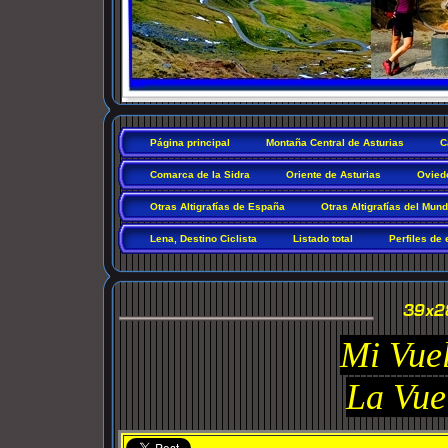
Página principal
Montaña Central de Asturias
C
Comarca de la Sidra
Oriente de Asturias
Ovied
Otras Altigrafías de España
Otras Altigrafías del Mun
Lena, Destino Ciclista
Listado total
Perfiles de 
Mi Vuel
La Vue