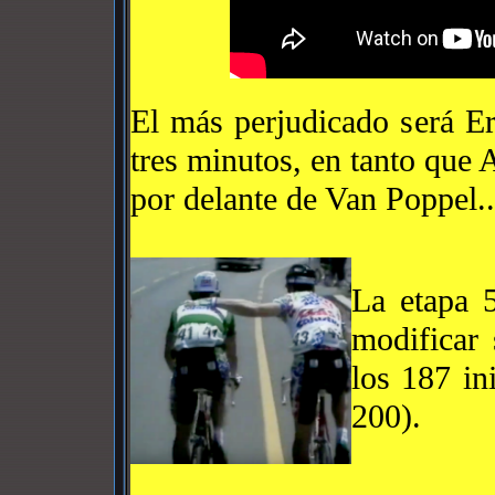
El más perjudicado será E
tres minutos, en tanto que
por delante de Van Poppel..
La etapa
5
modificar 
los 187 in
200).