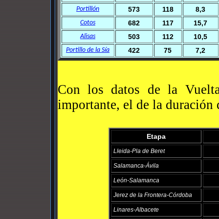
Portillón
573
118
8,3
Cotos
682
117
15,7
Alisas
503
112
10,5
Portillo de la Sía
422
75
7,2
Con los datos de la Vuelta
importante, el de la duración 
Etapa
Lleida-Pla de Beret
Salamanca-Ávila
León-Salamanca
Jerez de la Frontera-Córdoba
Linares-Albacete