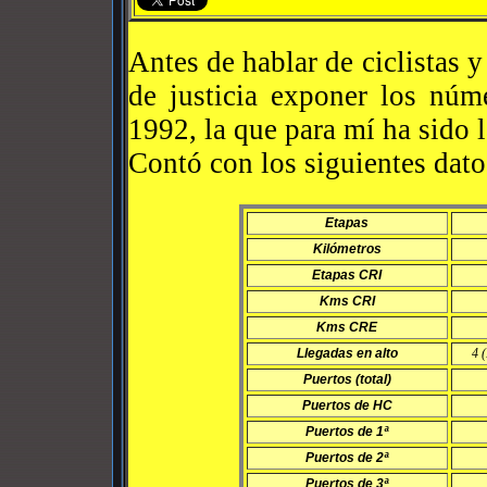
Antes de hablar de ciclistas y
de justicia exponer los núm
1992, la que para mí ha sido l
Contó con los siguientes dato
Etapas
Kilómetros
Etapas CRI
Kms CRI
Kms CRE
Llegadas en alto
4 
Puertos (total)
Puertos de HC
Puertos de 1ª
Puertos de 2ª
Puertos de 3ª