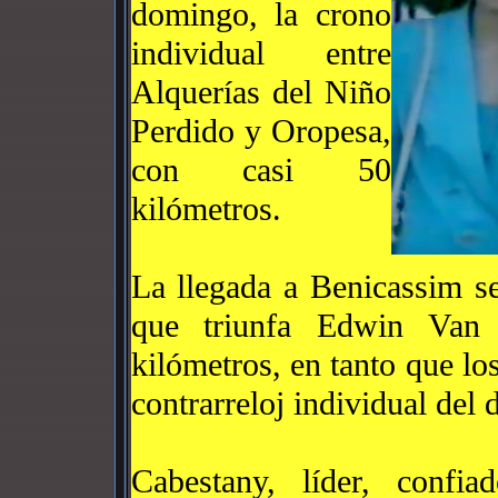
domingo, la crono
individual entre
Alquerías del Niño
Perdido y Oropesa,
con casi 50
kilómetros.
La llegada a Benicassim s
que triunfa Edwin Van
kilómetros, en tanto que los
contrarreloj individual del d
Cabestany, líder, confi