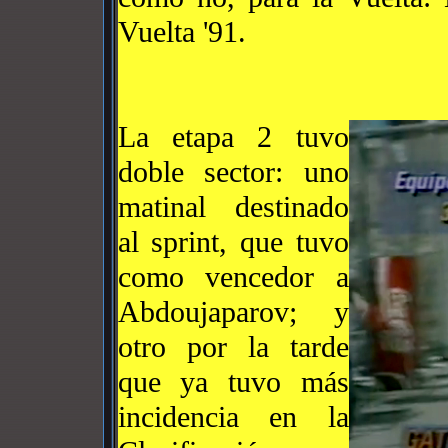
Vuelta '91.
La etapa 2 tuvo
doble sector: uno
ma
tinal destinado
al sprint, que tuvo
como vencedor a
Abdoujaparov; y
otro por la tarde
que
ya tuvo más
incidencia en la