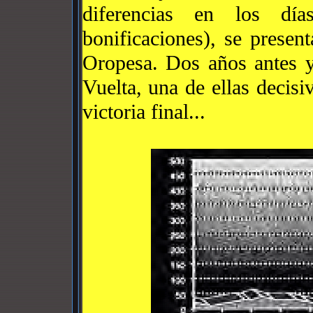
diferencias en los día
bonificaciones), se presen
Oropesa. Dos años antes y
Vuelta, una de ellas decisiv
victoria final...