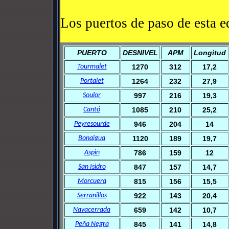
Los puertos de paso de esta e
PUERTO
DESNIVEL
APM
Longitud
Tourmalet
1270
312
17,2
Portalet
1264
232
27,9
Soulor
997
216
19,3
Cantó
1085
210
25,2
Peyresourde
946
204
14
Bonaigua
1120
189
19,7
Aspin
786
159
12
San Isidro
847
157
14,7
Morcuera
815
156
15,5
Serranillos
922
143
20,4
Navacerrada
659
142
10,7
Peña Negra
845
141
14,8