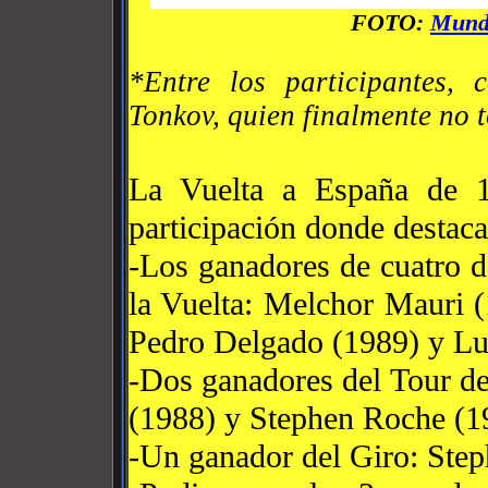
FOTO:
Mundo
*Entre los participantes,
Tonkov, quien finalmente no t
La Vuelta a España de 
participación donde destac
-Los ganadores de cuatro de
la Vuelta: Melchor Mauri 
Pedro Delgado (1989) y Lu
-Dos ganadores del Tour de
(1988) y Stephen Roche (1
-Un ganador del Giro: Ste