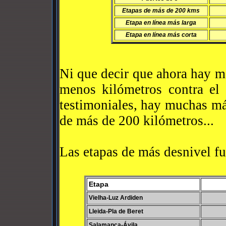
Etapas de más de 200 kms
Etapa en línea más larga
Etapa en línea más corta
Ni que decir que ahora hay m
menos kilómetros contra el 
testimoniales, hay muchas má
de más de 200 kilómetros...
Las etapas de más desnivel fu
Etapa
Vielha-Luz Ardiden
Lleida-Pla de Beret
Salamanca-Ávila