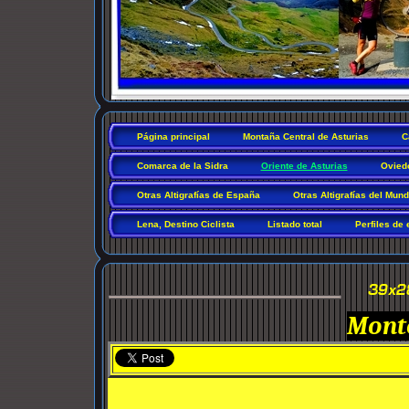
Página principal
Montaña Central de Asturias
C
Comarca de la Sidra
Oriente de Asturias
Ovied
Otras Altigrafías de España
Otras Altigrafías del Mun
Lena, Destino Ciclista
Listado total
Perfiles de 
Mont