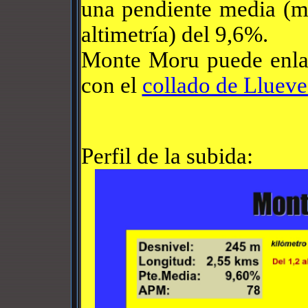
una pendiente media (mu
altimetría) del 9,6%.
Monte Moru puede enla
con el
collado de Llueve
Perfil de la subida: