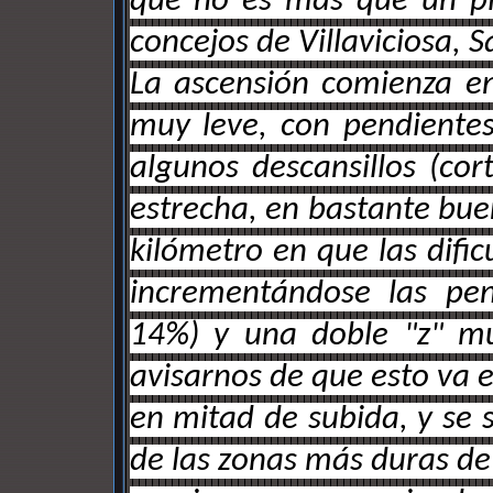
que no es más que un pic
concejos de Villaviciosa, S
La ascensión comienza en
muy leve, con pendientes
algunos descansillos (cor
estrecha, en bastante bue
kilómetro en que las difi
incrementándose las pen
14%) y una doble "z" mu
avisarnos de que esto va 
en mitad de subida, y se 
de las zonas más duras de