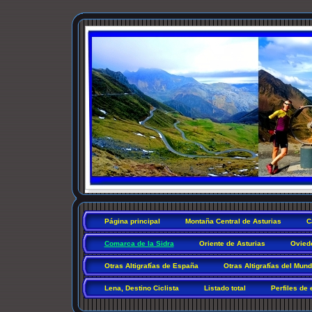
Página principal
Montaña Central de Asturias
C
Comarca de la Sidra
Oriente de Asturias
Ovied
Otras Altigrafías de España
Otras Altigrafías del Mun
Lena, Destino Ciclista
Listado total
Perfiles de 