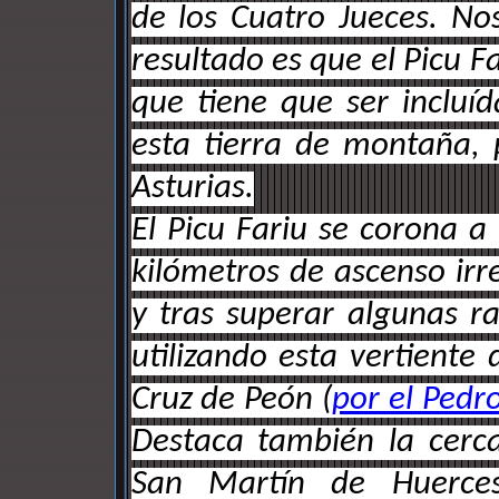
de los Cuatro Jueces. No
resultado es que el Picu F
que tiene que ser incluíd
esta tierra de montaña, 
Asturias.
El Picu Fariu se corona a
kilómetros de ascenso ir
y tras superar algunas r
utilizando esta vertiente
Cruz de Peón (
por el Pedr
Destaca también la cerc
San Martín de Huerces