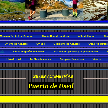
Montaña Central de Asturias
Camín Real de la Mesa
Valle del Nalón
Com
Oriente de Asturias
Oviedo
Occidente de Asturias
Otras Altigrafías
paña
Otras Altigrafías del Mundo
Análisis de puertos y etapas ciclistas
Listado total
Perfiles de etapas
Competición ciclista
Vídeos
Puerto de Used