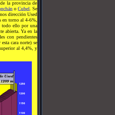
de la provincia de
onchán
o
Cubel
. Se
amos dirección Used
s en torno al 4-6%,
 todo ello por una
e abierta. Ya en la
les con pendientes
esta cara norte) se
superior al 4,4%, y