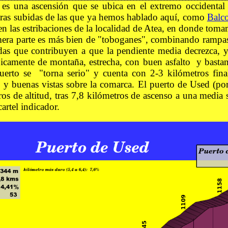
es una ascensión que se ubica en el extremo occidental 
tras subidas de las que ya hemos hablado aquí, como
Balc
 en las estribaciones de la localidad de Atea, en donde tom
imera parte es más bien de "toboganes", combinando rampa
as que contribuyen a que la pendiente media decrezca, y
ípicamente de montaña, estrecha, con buen asfalto y bastant
uerto se "torna serio" y cuenta con 2-3 kilómetros fina
 y buenas vistas sobre la comarca. El puerto de Used (por 
s de altitud, tras 7,8 kilómetros de ascenso a una media 
artel indicador.