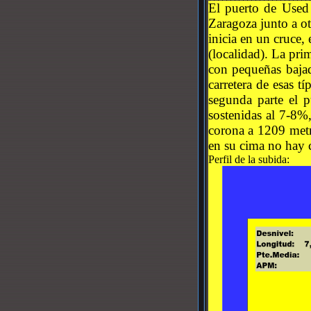
El puerto de Used 
Zaragoza junto a o
inicia en un cruce,
(localidad). La pr
con pequeñas bajad
carretera de esas t
segunda parte el p
sostenidas al 7-8%,
corona a 1209 metro
en su cima no hay c
Perfil de la subida: