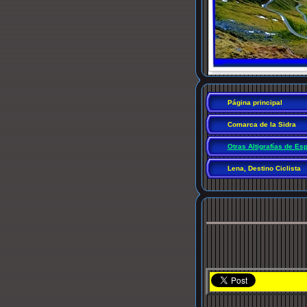
Página principal
Comarca de la Sidra
Otras Altigrafías de Es
Lena, Destino Ciclista