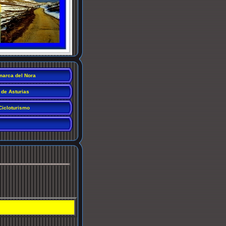
arca del Nora
 de Asturias
Cicloturismo