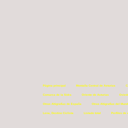
Página principal
Montaña Central de Asturias
C
Comarca de la Sidra
Oriente de Asturias
Ovied
Otras Altigrafías de España
Otras Altigrafías del Mun
Lena, Destino Ciclista
Listado total
Perfiles de 