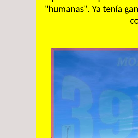
"humanas". Ya tenía gana
c