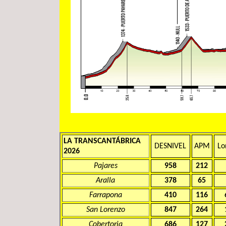
LA TRANSCANTÁBRICA
DESNIVEL
APM
Lo
2026
Pajares
958
212
Aralla
378
65
Farrapona
410
116
San Lorenzo
847
264
Cobertoria
686
127