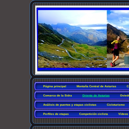
Página principal
Montaña Central de Asturias
C
Comarca de la Sidra
Oriente de Asturias
Ovied
Análisis de puertos y etapas ciclistas
Cicloturismo
Perfiles de etapas
Competición ciclista
Vídeos