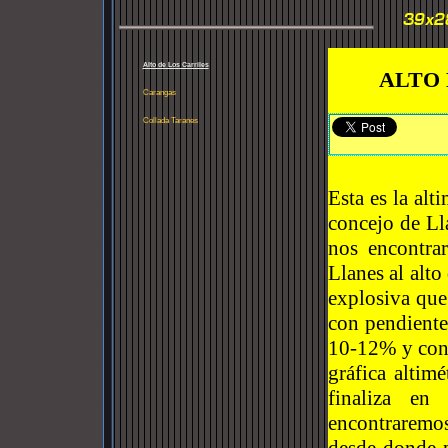
Alto de Los Carriles
ALTO 
Carangas
Collada Taranes
Esta es la alt
concejo de Ll
nos encontra
Llanes al alt
explosiva que
con pendiente
10-12% y con
gráfica altimé
finaliza en
encontraremos