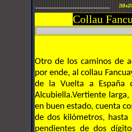
Collau Fancu
Otro de los caminos de ac
por ende, al collau Fancu
de la Vuelta a España 
Alcubiella.Vertiente larga,
en buen estado, cuenta co
de dos kilómetros, hast
pendientes de dos dígit