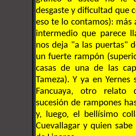
desgaste y dificultad que 
eso te lo contamos): más 
intermedio que parece l
nos deja "a las puertas" 
un fuerte rampón (superi
casas de una de las cap
Tameza). Y ya en Yernes s
Fancuaya, otro relato d
sucesión de rampones has
y, luego, el bellísimo co
Cuevallagar y quien sabe 