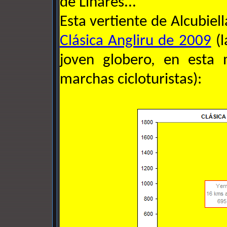
de Linares...
Esta vertiente de Alcubiell
Clásica Angliru de 2009
(l
joven globero, en esta
marchas cicloturistas):