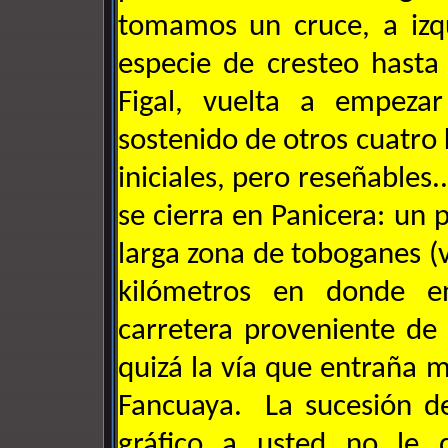
tomamos un cruce, a izq
especie de cresteo hasta
Figal, vuelta a empeza
sostenido de otros cuatro
iniciales, pero reseñables.
se cierra en Panicera: un 
larga zona de toboganes (v
kilómetros en donde e
carretera proveniente de 
quizá la vía que entraña m
Fancuaya. La sucesión d
gráfico a usted no le 