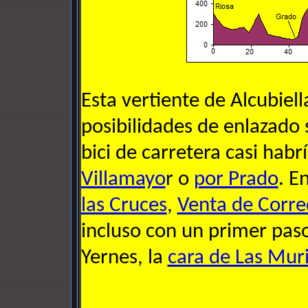
Esta vertiente de Alcubiel
posibilidades de enlazado 
bici de carretera casi habr
Villamayo
r o
por Prado
. E
las Cruces
,
Venta de Corre
incluso con un primer pas
Yernes, la
cara de Las Mur