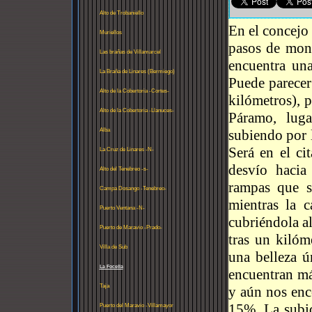
Alto de Trobaniello
En el concejo
Muriellos
pasos de mon
Las brañas de Villamarcel
encuentra una
La Braña de Linares (Bermiego)
Puede parecer
Alto de la Cobertoria -Cortes-
kilómetros), 
Alto de la Cobertoria -Llanuces-
Páramo, luga
Alba
subiendo por l
Será en el c
La Cruz de Linares -N-
desvío hacia
Alto del Tenebreo -s-
rampas que s
Campa Dosango -Tenebreo-
mientras la c
Puerto Ventana -N-
cubriéndola al
Puerto de Maravio -Prado-
tras un kilóm
Villa de Sub
una belleza ú
La Focella
encuentran má
Taja
y aún nos enc
15%. La subid
Puerto del Maravio -Villamayor