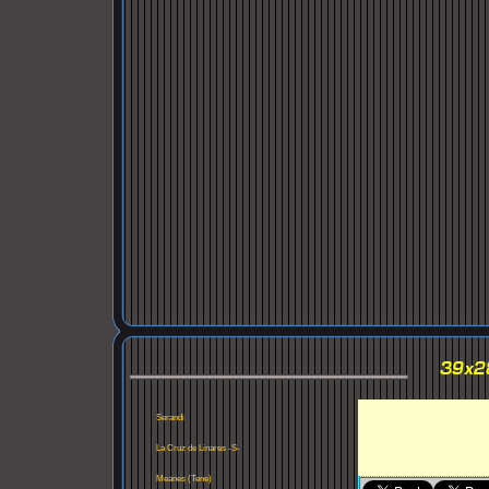
Serandi
La Cruz de Linares -S-
Meanes (Tene)