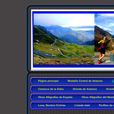
Página principal
Montaña Central de Asturias
C
Comarca de la Sidra
Oriente de Asturias
Ovied
Otras Altigrafías de España
Otras Altigrafías del Mun
Lena, Destino Ciclista
Listado total
Perfiles de 