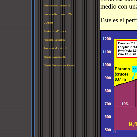
medio con una
Puerto de San Lorenzo -E-
Puerto de San Lorenzo -W-
Este es el perf
L'Outeiro
Brañas de la Pornacal
Alto de la Farrapona
Puerto del Maravio -N-
Alto del Tenebreo -N-
Alto del Tenebreo -por Fuexos-